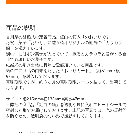
商品の説明
香川県の結婚式の定番商品、紅白の箱入りのおいりです。
お祝い菓子「おいり」に遊々椿オリジナルの紅白の「カラカラ
鯛」を添えています。
鯛の中にはポン菓子が入っていて、振るとカラカラと音がする香
川でも珍しいお菓子です。
結婚式の引き出物に長年ご愛顧頂いている商品です。
箱の中に商品の由来を記した「おいりカード」（縦51mm×横
67mm）を封入しております。
賞味期限ですが、約３ヶ月の賞味期限シールを貼って、出荷して
おります。
サイズ：縦215mm×横135mm×高さ47mm
※弊社の商品は「紅白の箱」を透明な袋に入れてヒートシールで
密封した形でお届けしております。上記の写真では、光の反射等
を防ぐため、透明袋のない形で撮影をしております。