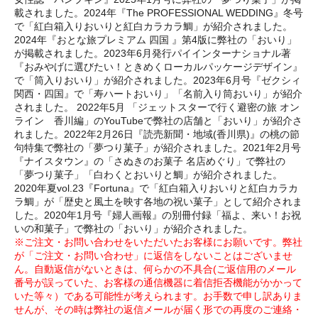
載されました。2024年『The PROFESSIONAL WEDDING』冬号
で「紅白箱入りおいりと紅白カラカラ鯛」が紹介されました。
2024年『おとな旅プレミアム 四国 』第4版に弊社の「おいり」
が掲載されました。2023年6月発行パイインターナショナル著
『おみやげに選びたい！ときめくローカルパッケージデザイン』
で「筒入りおいり」が紹介されました。2023年6月号『ゼクシィ
関西・四国』で「寿ハートおいり」「名前入り筒おいり」が紹介
されました。 2022年5月 「ジェットスターで行く避密の旅 オン
ライン 香川編」のYouTubeで弊社の店舗と「おいり」が紹介さ
れました。2022年2月26日『読売新聞・地域(香川県)』の桃の節
句特集で弊社の「夢つり菓子」が紹介されました。2021年2月号
『ナイスタウン』の「さぬきのお菓子 名店めぐり」で弊社の
「夢つり菓子」「白わくとおいりと鯛」が紹介されました。
2020年夏vol.23『Fortuna』で「紅白箱入りおいりと紅白カラカ
ラ鯛」が「歴史と風土を映す各地の祝い菓子」として紹介されま
した。2020年1月号『婦人画報』の別冊付録「福よ、来い！お祝
いの和菓子」で弊社の「おいり」が紹介されました。
※ご注文・お問い合わせをいただいたお客様にお願いです。弊社
が「ご注文・お問い合わせ」に返信をしないことはございませ
ん。自動返信がないときは、何らかの不具合(ご返信用のメール
番号が誤っていた、お客様の通信機器に着信拒否機能がかかって
いた等々）である可能性が考えられます。お手数で申し訳ありま
せんが、その時は弊社の返信メールが届く形での再度のご連絡・