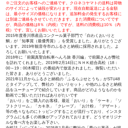
※ご注文のお客様へのご連絡です。クロネコヤマトの送料は荷物
のサイズによって値段が変わります。現在自動返送による金額
は、最小サイズの価格になります。追加料金の発生するお客様に
は別途ご連絡をさせていただきます。 また消費税についてです
が、商品の価格は8％（内税）ですが、送料の消費税は10％（内
税）です。宜しくお願いいたします。
2015年度香川県産品コンクール菓子部門で「白わくおいりと
鯛」が「知事賞（最優秀賞）」を受賞しました。ありがとうござ
います。2019年観音寺市のふるさと納税に採用されました。よ
ろしくお願いいたします。
2018年に「前園真聖自転車へんろ旅 香川編」で前園さんが弊社
を訪れてくれました。2019年2月14日にＮＨＫ総合高松（18：
00～19：00木曜日）の番組内で放送されました。御覧いただい
た皆さま、ありがとうございました。
2021年11月からふるさと納税の「ふるらぶせとうち」がSTU48
とタイアップして、弊社の「おいリセット」や他のふるさと納税
品をユーチューブで紹介しています。商品がどのようなものかを
動画でご覧いただければありがたいです
「おいり」をご購入のお客様。最近「おいり」を「ケーキ」「ソ
フトクリーム」「カキ氷」「クレープ」「お汁粉」「デザート」
等の色々なものにトッピングすることが流行っており、インスタ
グラムにも多くの画像がアップされております。どうぞオリジナ
ルな食べ方をお楽しみ下さい。
女性誌『パンプキン』2025年1月号に弊社の「夢つり菓子」が掲