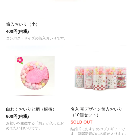
筒入おいり（小）
400円(内税)
コンパクトサイズの筒入おいりです。
白わくおいりと鯛（鯛椿）
名入 帯デザイン筒入おいり
（10個セット）
600円(内税)
SOLD OUT
お祝いを象徴する「鯛」が入ったお
めでたいおいりです。
結婚式におすすめのプチギフトで
す。新郎新婦のお名前が入ります。